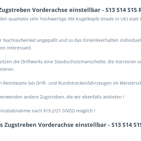
ugstreben Vorderachse einstellbar - S13 S14 S15 
nden qualitativ sehr hochwertige XM-Kugelköpfe (made in UK) sta
r Nachlaufwinkel angepaßt und so das Einlenkverhalten individuel
gen interessant.
sitzen die Driftworks eine Staubschutzmanschette, die Korrosion
tieren.
n Rennteams bei Drift- und Rundstreckenfahrzeugen im Meistersch
 verwenden andere Zugstreben, die wir ebenfalls anbieten !
 Einzelabnahme nach §19.2/21 StVZO möglich !
 Zugstreben Vorderachse einstellbar - S13 S14 S1