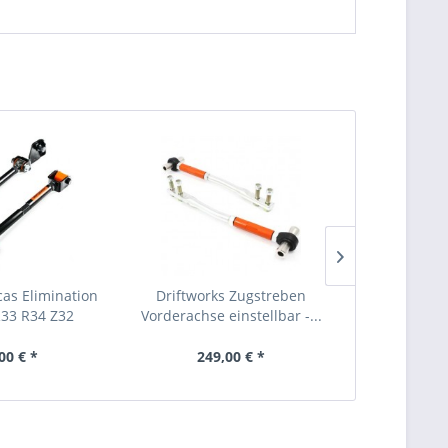
cas Elimination
Driftworks Zugstreben
Driftwor
 R33 R34 Z32
Vorderachse einstellbar -...
Spurstangen
00 € *
249,00 € *
199