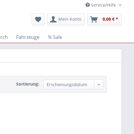
Service/Hilfe
Mein Konto
0,00 € *
erch
Fahrzeuge
% Sale
Sortierung: