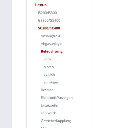
Lexus
IS200/IS300
GS300/GS400
SC300/SC400
Ansaugtrakt
Abgasanlage
Beleuchtung
vorn
hinten
seitlich
sonstiges
Bremse
Elektronik/Anzeigen
Ersatzteile
Fahrwerk
Getriebe/Kupplung