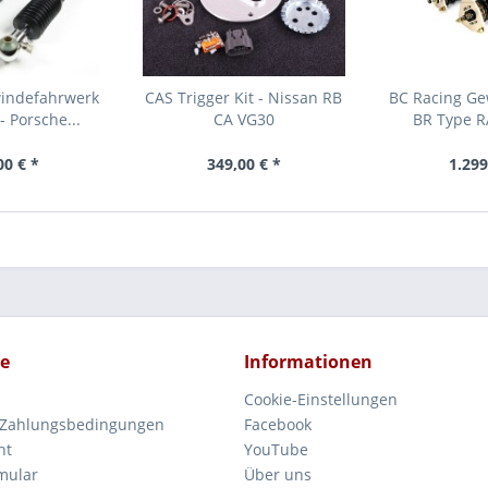
windefahrwerk
CAS Trigger Kit - Nissan RB
BC Racing Ge
 Porsche...
CA VG30
BR Type RA
00 € *
349,00 € *
1.299
ce
Informationen
Cookie-Einstellungen
 Zahlungsbedingungen
Facebook
ht
YouTube
mular
Über uns