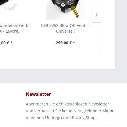
windefahrwerk
GFB SV52 Blow Off Ventil -
SuperPro P
 - Levorg...
universell
Querlenk
,00 € *
299,00 € *
189
Newsletter
Abonnieren Sie den kostenlosen Newsletter
und verpassen Sie keine Neuigkeit oder Aktion
mehr von Underground Racing Shop.